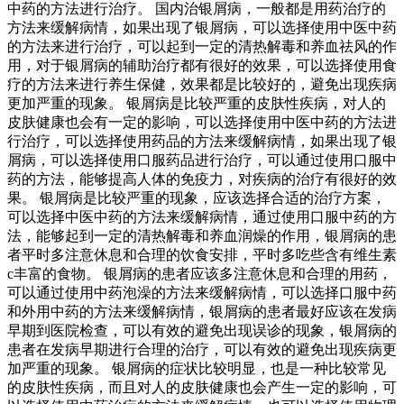
中药的方法进行治疗。 国内治银屑病，一般都是用药治疗的
方法来缓解病情，如果出现了银屑病，可以选择使用中医中药
的方法来进行治疗，可以起到一定的清热解毒和养血祛风的作
用，对于银屑病的辅助治疗都有很好的效果，可以选择使用食
疗的方法来进行养生保健，效果都是比较好的，避免出现疾病
更加严重的现象。 银屑病是比较严重的皮肤性疾病，对人的
皮肤健康也会有一定的影响，可以选择使用中医中药的方法进
行治疗，可以选择使用药品的方法来缓解病情，如果出现了银
屑病，可以选择使用口服药品进行治疗，可以通过使用口服中
药的方法，能够提高人体的免疫力，对疾病的治疗有很好的效
果。 银屑病是比较严重的现象，应该选择合适的治疗方案，
可以选择中医中药的方法来缓解病情，通过使用口服中药的方
法，能够起到一定的清热解毒和养血润燥的作用，银屑病的患
者平时多注意休息和合理的饮食安排，平时多吃些含有维生素
c丰富的食物。 银屑病的患者应该多注意休息和合理的用药，
可以通过使用中药泡澡的方法来缓解病情，可以选择口服中药
和外用中药的方法来缓解病情，银屑病的患者最好应该在发病
早期到医院检查，可以有效的避免出现误诊的现象，银屑病的
患者在发病早期进行合理的治疗，可以有效的避免出现疾病更
加严重的现象。 银屑病的症状比较明显，也是一种比较常见
的皮肤性疾病，而且对人的皮肤健康也会产生一定的影响，可