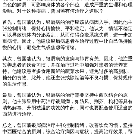
白色的鳞屑，可影响身体的各个部位，造成严重的生理和心理
影响。对于这种疾病，曾国藩有何治疗之道呢？
首先，曾国藩认为，银屑病的治疗应该从病因入手。因此他主
张控制情绪，保持心情愉快、平和稳定。他认为，情绪不稳定
可以导致机体内分泌紊乱，从而使得免疫系统失调，进一步加
重病情。因此，他建议银屑病患者在治疗过程中让自己保持愉
悦的心情，避免生气或焦虑等情绪。
其次，曾国藩认为，银屑病的发病与肺胃有关。因此，他注重
改善患者的饮食习惯，并在治疗过程中加强对患者的营养支
持。他建议患者多食用新鲜的蔬菜水果，避免过多的高脂肪、
糖分的食物。此外，他还主张戒除烟酒等不良习惯，保持规律
的生活作息。
最后，曾国藩认为，银屑病的治疗需要坚持中西医结合的原
则。他主张采用中药治疗银屑病，如防风、荆芥、枸杞等具有
清热解毒、升阳祛湿的功效的中药，同时也要配合使用适当的
西药进行治疗。
总之，曾国藩银屑病治疗主张控制情绪，改善饮食习惯，坚持
中西医结合的原则，综合治疗病因与症状，提高治疗效果，帮