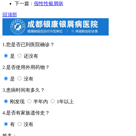
下一篇：
假性性银屑病
回顶部
1.您是否已到医院确诊？
是
还没有
2.是否使用外用药物？
是
没有
3.患病时间有多久？
刚发现
半年内
1年以上
4.是否有家族遗传史？
有
没有
姓名：